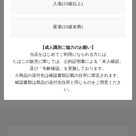
パイプたばこ
手巻きたばこ
入場(20歳以上)
嗅ぎたばこ
喫煙具／パイプ
退場(20歳未満)
衛生用品
ベビー用品
【成人識別ご協力のお願い】
介護用品
その他
当店をはじめてご利用になられる方には
たばこの販売に際しては、公的証明書による「本人確認」
及び「年齢確認」を実施しております。
※商品の送付先は確認書類記載の住所に限定されます。
確認書類は商品の送付先住所と同じものをご用意くださ
い。
ただいま準備中のため、もうしばらくお待ちください。