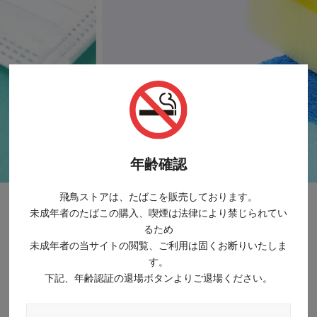
年齢確認
TOP
商品情報
嗅ぎたばこ
飛鳥ストアは、たばこを販売しております。
未成年者のたばこの購入、喫煙は法律により禁じられてい
るため
ALL
紙巻日本たばこ
未成年者の当サイトの閲覧、ご利用は固くお断りいたしま
す。
紙巻外国たばこ
加熱式たばこ
下記、年齢認証の退場ボタンよりご退場ください。