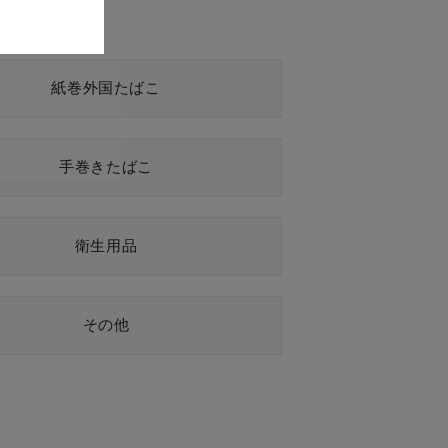
紙巻外国たばこ
手巻きたばこ
衛生用品
その他